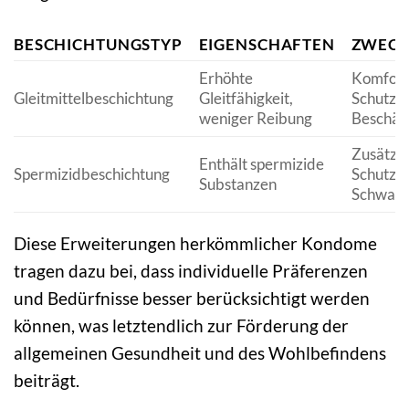
BESCHICHTUNGSTYP
EIGENSCHAFTEN
ZWEC
Erhöhte
Komfort
Gleitmittelbeschichtung
Gleitfähigkeit,
Schutz v
weniger Reibung
Beschäd
Zusätzli
Enthält spermizide
Spermizidbeschichtung
Schutz v
Substanzen
Schwang
Diese Erweiterungen herkömmlicher Kondome
tragen dazu bei, dass individuelle Präferenzen
und Bedürfnisse besser berücksichtigt werden
können, was letztendlich zur Förderung der
allgemeinen Gesundheit und des Wohlbefindens
beiträgt.