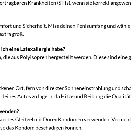
ertragbaren Krankheiten (STIs), wenn sie korrekt angewe
omfort und Sicherheit. Miss deinen Penisumfang und wähle
extra groß.
ch eine Latexallergie habe?
, die aus Polyisopren hergestellt werden. Diese sind eine
ckenen Ort, fern von direkter Sonneneinstrahlung und sc
 deines Autos zu lagern, da Hitze und Reibung die Qualitä
rwenden?
basiertes Gleitgel mit Durex Kondomen verwenden. Vermeid
diese das Kondom beschädigen können.