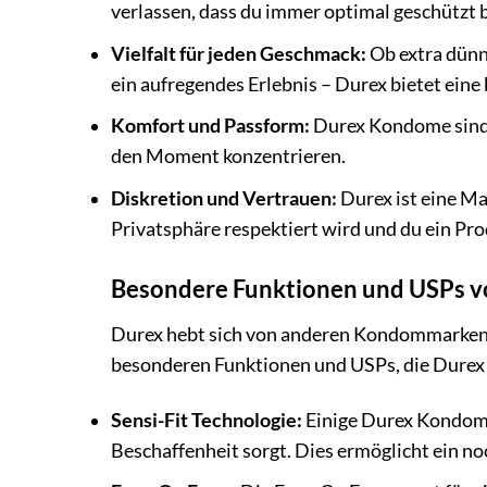
verlassen, dass du immer optimal geschützt b
Vielfalt für jeden Geschmack:
Ob extra dünn 
ein aufregendes Erlebnis – Durex bietet eine
Komfort und Passform:
Durex Kondome sind so
den Moment konzentrieren.
Diskretion und Vertrauen:
Durex ist eine Ma
Privatsphäre respektiert wird und du ein Prod
Besondere Funktionen und USPs v
Durex hebt sich von anderen Kondommarken du
besonderen Funktionen und USPs, die Durex
Sensi-Fit Technologie:
Einige Durex Kondome 
Beschaffenheit sorgt. Dies ermöglicht ein no