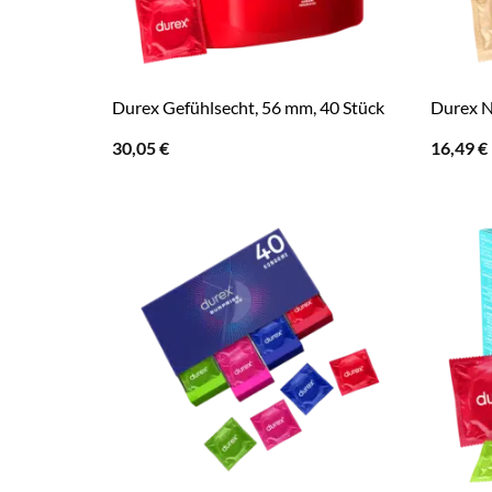
Durex Gefühlsecht, 56 mm, 40 Stück
Durex Na
30,05
€
16,49
€