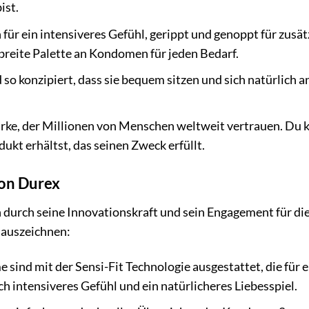
ist.
für ein intensiveres Gefühl, gerippt und genoppt für zusä
 breite Palette an Kondomen für jeden Bedarf.
 konzipiert, dass sie bequem sitzen und sich natürlich an
rke, der Millionen von Menschen weltweit vertrauen. Du ka
ukt erhältst, das seinen Zweck erfüllt.
on Durex
rch seine Innovationskraft und sein Engagement für die s
 auszeichnen:
sind mit der Sensi-Fit Technologie ausgestattet, die für 
ch intensiveres Gefühl und ein natürlicheres Liebesspiel.