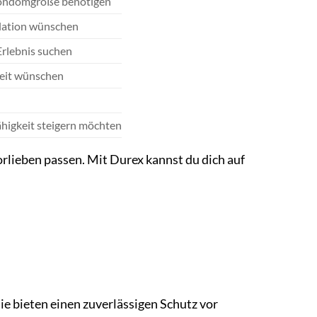
Kondomgröße benötigen
ulation wünschen
 Erlebnis suchen
heit wünschen
ähigkeit steigern möchten
rlieben passen. Mit Durex kannst du dich auf
e bieten einen zuverlässigen Schutz vor