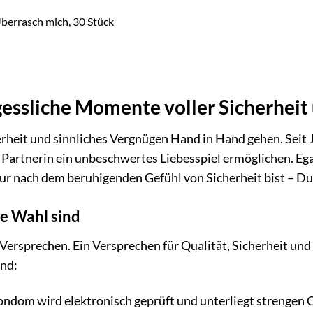
berrasch mich, 30 Stück
ssliche Momente voller Sicherheit 
rheit und sinnliches Vergnügen Hand in Hand gehen. Seit 
r Partnerin ein unbeschwertes Liebesspiel ermöglichen. Eg
nur nach dem beruhigenden Gefühl von Sicherheit bist – D
e Wahl sind
n Versprechen. Ein Versprechen für Qualität, Sicherheit und
nd:
ndom wird elektronisch geprüft und unterliegt strengen Qu