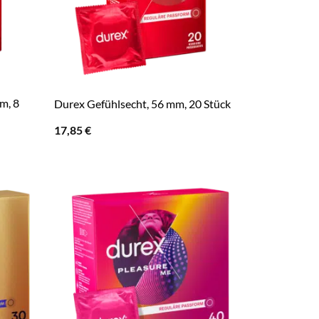
m, 8
Durex Gefühlsecht, 56 mm, 20 Stück
17,85
€